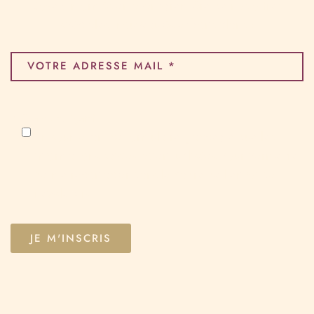
Soyez informés en avant-première de nos offres
spéciales, nouveautés et bons plans !
* Champ obligatoire
En soumettant ce formulaire, j’accepte que les
informations saisies soient utilisées pour permettre
de me recontacter dans le cadre de l'envoi de
newsletters.