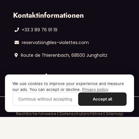
Kontaktinformationen
+33 3 89 76 91 19
reservation@les-violettes.com
Route de Thierenbach, 68500 Jungholtz
We use cookies to improve your experience and measure
our ads. You can accept or decline.
Privacy policy
Continue without accepting
Accept all
Rechtliche hinweise
|
Datenschutzrichtlinie
|
Sitemap
© Les Violettes Hôtel & Spa – Alle Rechte vorbehalten.
Umsetzung:
Annei
– die Agentur für 🥇 ambitionierte