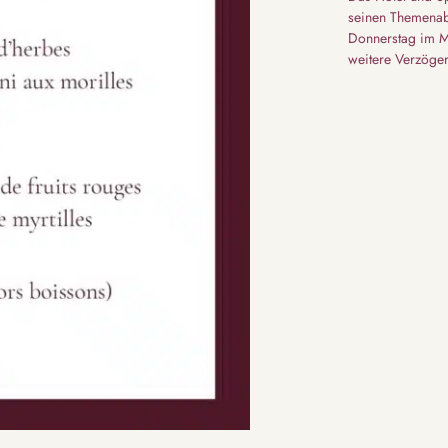
seinen Themenab
Donnerstag im M
weitere Verzöge