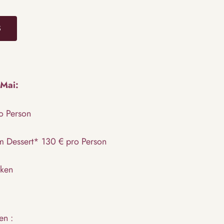
S
 Mai:
o Person
m Dessert* 130 € pro Person
nken
en :