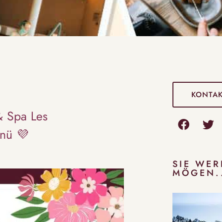
KONTA
& Spa Les
nü 💜
SIE WE
MÖGEN.