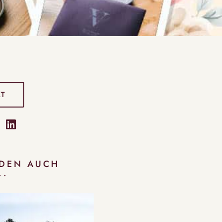
KT
RDEN AUCH
..