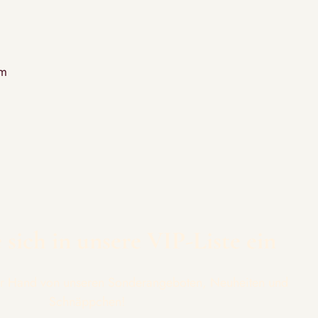
om
 sich in unsere VIP-Liste ein
ter Hand von unseren Sonderangeboten, Neuheiten und
Schnäppchen!