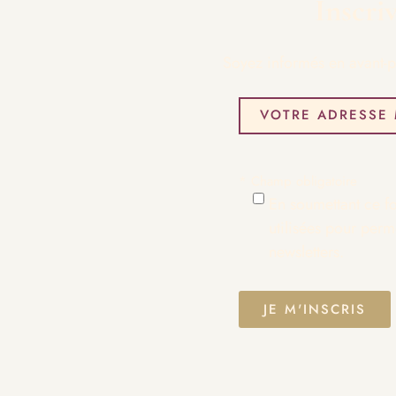
Inscri
Soyez informés en avant-p
* Champ obligatoire
En soumettant ce fo
utilisées pour perm
newsletters.