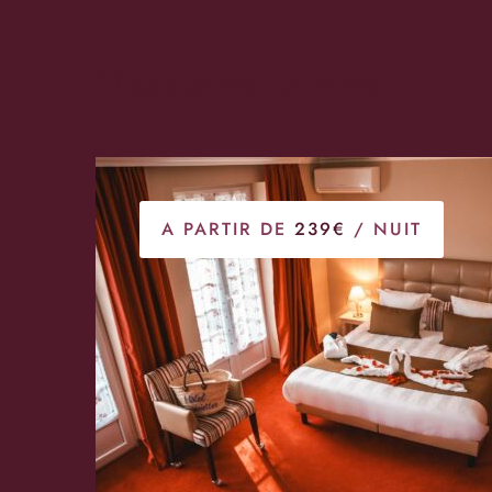
Nos autres univers
A PARTIR DE
239€
/ NUIT