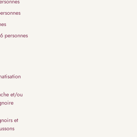
ersonnes
personnes
nes
 6 personnes
matisation
che et/ou
gnoire
gnoirs et
ussons