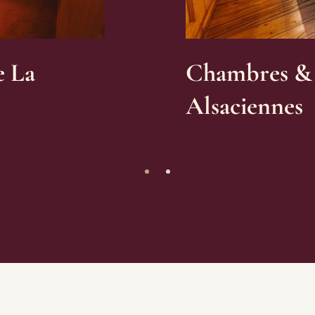
e La
Chambres & S
Alsaciennes