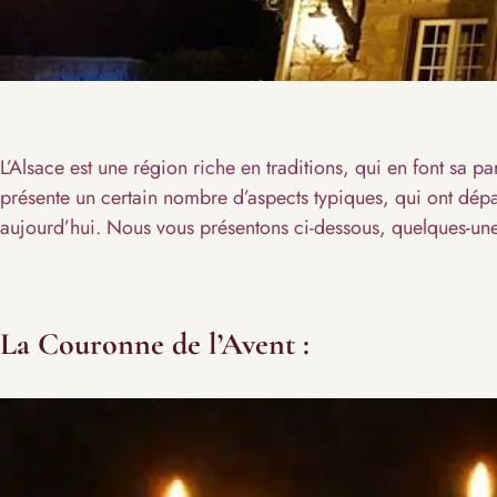
L’Alsace est une région riche en traditions, qui en font sa pa
présente un certain nombre d’aspects typiques, qui ont dépas
aujourd’hui. Nous vous présentons ci-dessous, quelques-unes,
La Couronne de l’Avent :