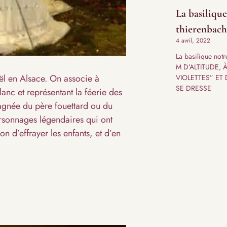
La basiliqu
thierenbach
4 avril, 2022
La basilique not
M D’ALTITUDE, 
ël en Alsace. On associe à
VIOLETTES” ET
SE DRESSE
nc et représentant la féerie des
agnée du père fouettard ou du
rsonnages légendaires qui ont
 d’effrayer les enfants, et d’en