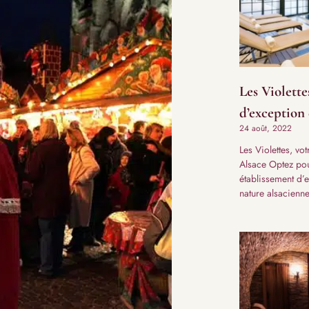
Les Violette
d’exception
24 août, 2022
Les Violettes, vo
Alsace Optez pou
établissement d’
nature alsacienne